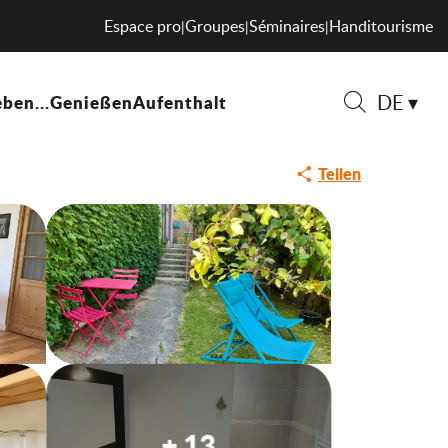
Espace pro
Groupes
Séminaires
Handitourisme
|
|
|
DE
ben...
Genießen
Aufenthalt
Suche
Teilen
+ 13