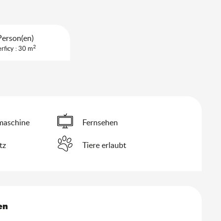
Person(en)
2
rficy : 30 m
aschine
Fernsehen
tz
Tiere erlaubt
keiten
en
en