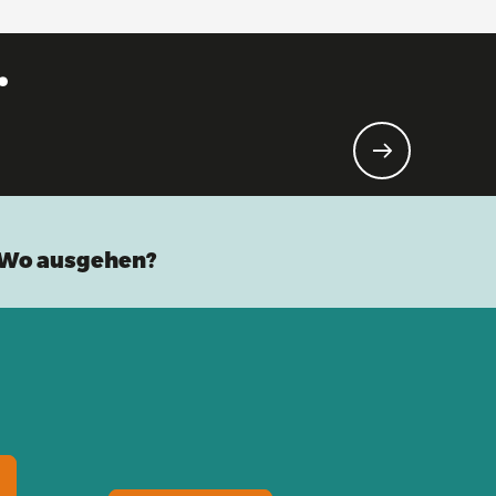
.
n!
Wo ausgehen?