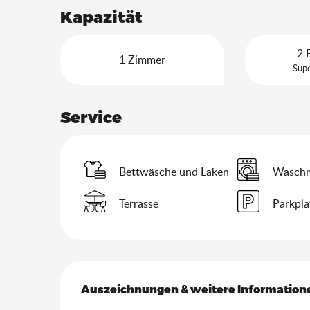
Kapazität
2 
1 Zimmer
Supe
Service
Bettwäsche und Laken
Waschm
Terrasse
Parkpla
Leistungensmöglich
Auszeichnungen & weitere Information
Auszeichnungen & weitere Information