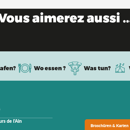
Vous aimerez aussi ..
ntfliehen Sie diesen Sommer in die Region Ai
afen?
Wo essen ?
Was tun?
s
rs de l'Ain
Broschüren & Karten