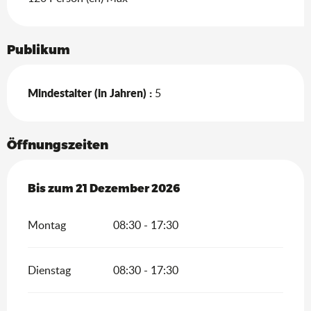
Publikum
Mindestalter (in Jahren) :
5
Öffnungszeiten
vom
Bis zum
6 Januar 2026
21 Dezember 2026
bis zum
21 Dezember 2026
Montag
08:30 - 17:30
Dienstag
08:30 - 17:30