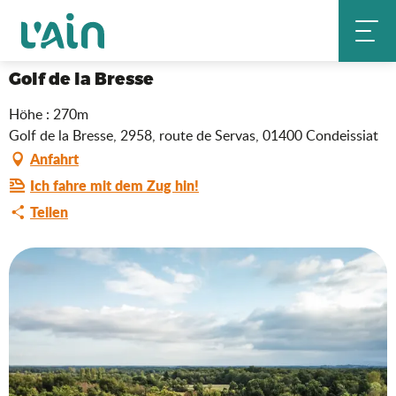
Aller
Golf de la Bresse
Startseite
au
contenu
principal
Golf de la Bresse
Höhe : 270m
Golf de la Bresse, 2958, route de Servas, 01400 Condeissiat
Anfahrt
Ich fahre mit dem Zug hin!
Teilen