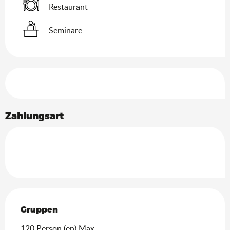
Restaurant
Seminare
Leistungensmöglichkeiten
Zahlungsart
Gruppen
Gruppen
120 Person (en) Max