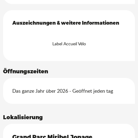
Leistungensmöglichkeiten
Auszeichnungen & weitere Informationen
Auszeichnungen & weitere Informationen
Label Accueil Vélo
Öffnungszeiten
Das ganze Jahr über 2026 - Geöffnet jeden tag
Lokalisierung
Grand Parc Miribel Jonage