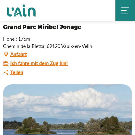
Aller
Grand Parc Miribel Jonage
Startseite
au
contenu
principal
Grand Parc Miribel Jonage
Höhe : 176m
Chemin de la Bletta, 69120 Vaulx-en-Velin
Anfahrt
Ich fahre mit dem Zug hin!
Teilen