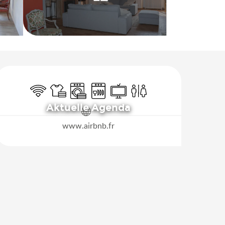
Öffnungszeiten & Kontakt
Wi-Fi
Bettwäsche und Laken
Waschmaschine
Geschirrspülmaschine
Fernsehen
Toiletten
Aktuelle Agenda
www.airbnb.fr