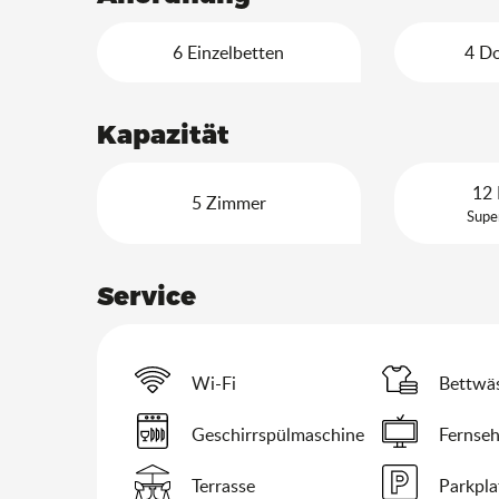
6 Einzelbetten
4 D
Kapazität
12 
5 Zimmer
Supe
Service
Wi-Fi
Bettwä
Geschirrspülmaschine
Fernse
Terrasse
Parkpla