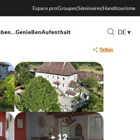
Espace pro
Groupes
Séminaires
Handitourisme
|
|
|
DE
ben...
Genießen
Aufenthalt
Suche
Teilen
+ 12