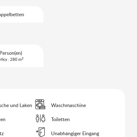
oppelbetten
Person(en)
2
rficy : 280 m
sche und Laken
Waschmaschine
hen
Toiletten
tz
Unabhängiger Eingang