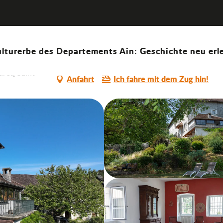
du Bugey
lturerbe des Departements Ain: Geschichte neu erle
ret, Saint-
Anfahrt
Ich fahre mit dem Zug hin!