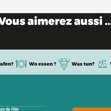
Vous aimerez aussi ..
apaden im Frühling, frische Luft und pure Na
afen?
Wo essen ?
Was tun?
s
rs de l'Ain