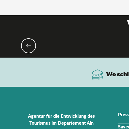
Esk
Wo schl
Pres
Agentur für die Entwicklung des
Tourismus im Departement Ain
Saveu