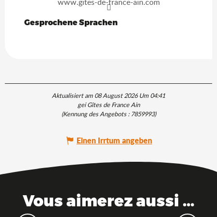
www.gites-de-france-ain.com
Gesprochene Sprachen
Gesprochene Sprachen
Aktualisiert am 08 August 2026 Um 04:41
gei Gîtes de France Ain
(Kennung des Angebots :
7859993
)
Einen Irrtum angeben
Vous aimerez aussi ...