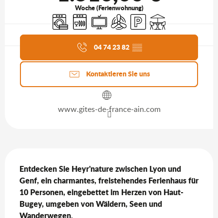
Woche (Ferienwohnung)
Waschmaschine
Geschirrspülmaschine
Fernsehen
Klimaanlage
Parkplatz
Terrasse
Aktuelle Agenda
04 74 23 82
▒▒
Kontaktieren Sie uns
www.gites-de-france-ain.com
Beschreibung
Entdecken Sie Heyr'nature zwischen Lyon und 
Genf, ein charmantes, freistehendes Ferienhaus für 
10 Personen, eingebettet im Herzen von Haut-
Bugey, umgeben von Wäldern, Seen und 
Wanderwegen.
