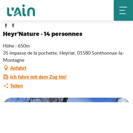
Aller
Heyr'Nature - 14 personnes
Startseite
au
contenu
principal
Heyr'Nature - 14 personnes
Höhe : 650m
35 impasse de la pochette, Heyriat, 01580 Sonthonnax-la-
Montagne
Anfahrt
Ich fahre mit dem Zug hin!
Teilen