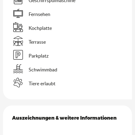
Geschirrspülmaschine
Fernsehen
Kochplatte
Terrasse
Parkplatz
Schwimmbad
Tiere erlaubt
Leistungensmöglichkeiten
Auszeichnungen & weitere Informationen
Auszeichnungen & weitere Informationen