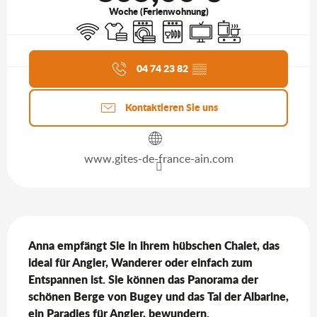
Woche (Ferienwohnung)
Wi-Fi
Bettwäsche und Laken
Waschmaschine
Geschirrspülmaschine
Fernsehen
Kochplatte
Aktuelle Agenda
04 74 23 82
▒▒
Kontaktieren Sie uns
www.gites-de-france-ain.com
Beschreibung
Anna empfängt Sie in ihrem hübschen Chalet, das 
ideal für Angler, Wanderer oder einfach zum 
Entspannen ist. Sie können das Panorama der 
schönen Berge von Bugey und das Tal der Albarine, 
ein Paradies für Angler, bewundern.