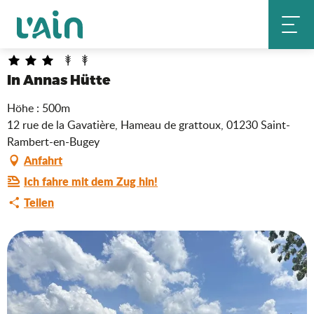
Aller
In Annas Hütte
Startseite
au
contenu
principal
In Annas Hütte
Höhe : 500m
12 rue de la Gavatière, Hameau de grattoux, 01230 Saint-
Rambert-en-Bugey
Anfahrt
Ich fahre mit dem Zug hin!
Teilen