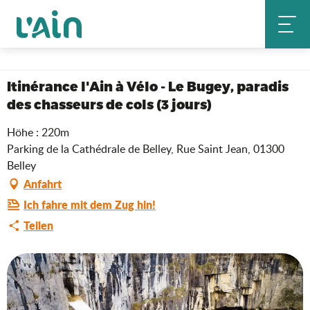
Aller
Startseite
au
Itinérance l'Ain à Vélo - Le Bugey, paradis des chasseurs de cols (3
contenu
jours)
principal
Itinérance l'Ain à Vélo - Le Bugey, paradis
des chasseurs de cols (3 jours)
Höhe : 220m
Parking de la Cathédrale de Belley, Rue Saint Jean, 01300
Belley
Anfahrt
Ich fahre mit dem Zug hin!
Teilen