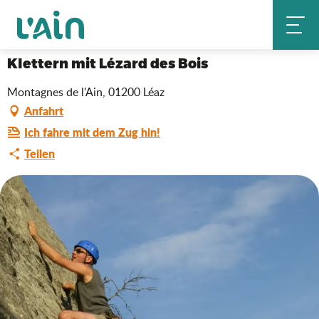
Aller
Klettern mit Lézard des Bois
Startseite
au
contenu
principal
Klettern mit Lézard des Bois
Montagnes de l'Ain, 01200 Léaz
Anfahrt
Ich fahre mit dem Zug hin!
Teilen