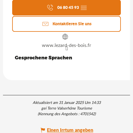
06 80 45 93
▒▒
Kontaktieren Sie uns
www.lezard-des-bois.fr
Gesprochene Sprachen
Gesprochene Sprachen
Aktualisiert am 31 Januar 2025 Um 14:33
gei Terre Valserhône Tourisme
(Kennung des Angebots :
4701542
)
Einen Irrtum angeben