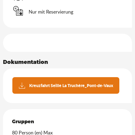
Nur mit Reservierung
Leistungensmöglichkeiten
Dokumentation
Kreuzfahrt Seille La Truchère_Pont-de-Vaux
Gruppen
Gruppen
80 Person (en) Max