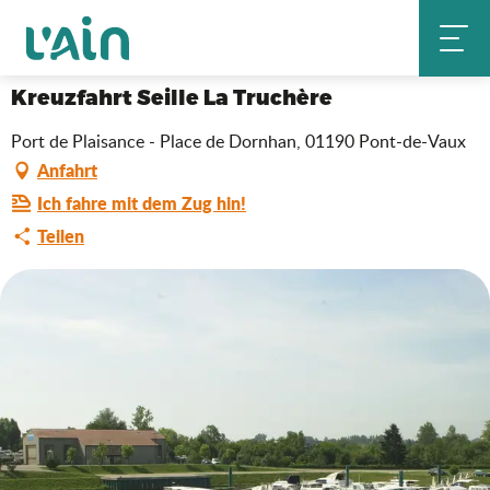
Aller
Kreuzfahrt Seille La Truchère
Startseite
au
contenu
principal
Kreuzfahrt Seille La Truchère
Port de Plaisance - Place de Dornhan, 01190 Pont-de-Vaux
Anfahrt
Ich fahre mit dem Zug hin!
Teilen