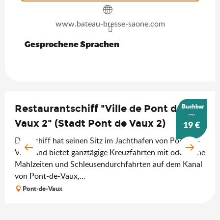
www.bateau-bresse-saone.com
Gesprochene Sprachen
Gesprochene Sprachen
Buchbar
Restaurantschiff "Ville de Pont de
Ab
Vaux 2" (Stadt Pont de Vaux 2)
19
€
Das Schiff hat seinen Sitz im Jachthafen von Pont-de-
Vaux und bietet ganztägige Kreuzfahrten mit oder ohne
Mahlzeiten und Schleusendurchfahrten auf dem Kanal
von Pont-de-Vaux,...
Pont-de-Vaux