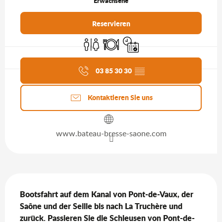
Erwachsene
Reservieren
Toiletten
Restaurant
Nur mit Reservierung
Aktuelle Agenda
03 85 30 30
▒▒
Kontaktieren Sie uns
www.bateau-bresse-saone.com
Beschreibung
Bootsfahrt auf dem Kanal von Pont-de-Vaux, der 
Saône und der Seille bis nach La Truchère und 
zurück. Passieren Sie die Schleusen von Pont-de-