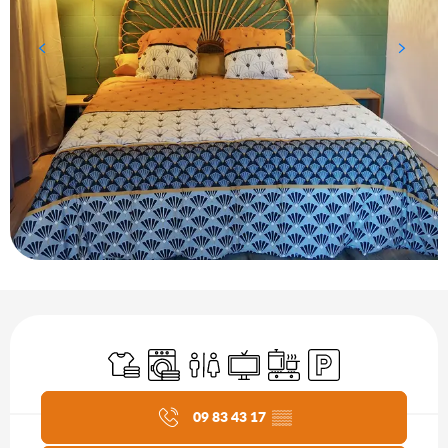
Öffnungszeiten & Kontaktdaten
Bettwäsche und Laken
Waschmaschine
Toiletten
Fernsehen
Kochplatte
Parkplatz
Aktuelle Agenda
09 83 43 17
▒▒