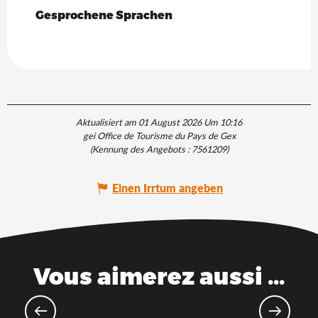
Gesprochene Sprachen
Gesprochene Sprachen
Aktualisiert am 01 August 2026 Um 10:16
gei Office de Tourisme du Pays de Gex
(Kennung des Angebots :
7561209
)
Einen Irrtum angeben
Vous aimerez aussi ...
Am Wasser entlang