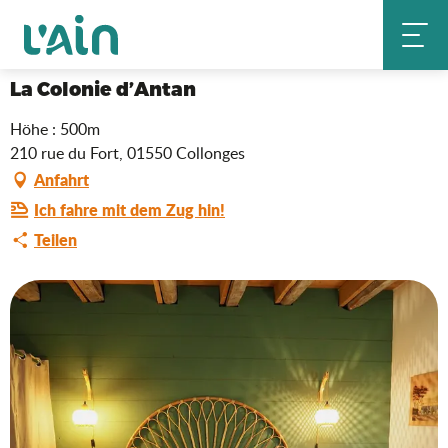
Aller
La Colonie d’Antan
Startseite
au
contenu
principal
La Colonie d’Antan
Höhe : 500m
210 rue du Fort, 01550 Collonges
Anfahrt
Ich fahre mit dem Zug hin!
Teilen