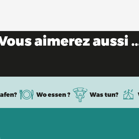
Vous aimerez aussi ..
Bresse-Bauernhöfe
afen?
Wo essen ?
Was tun?
s