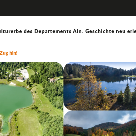
es
lturerbe des Departements Ain: Geschichte neu erle
Zug hin!