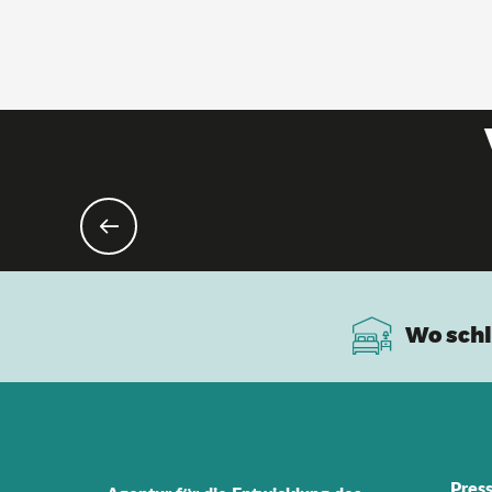
Wo schl
Pres