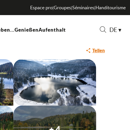
Espace pro
Groupes
Séminaires
Handitourisme
|
|
|
DE
ben...
Genießen
Aufenthalt
Suche
Teilen
+ 4