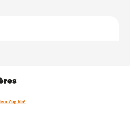
ères
dem Zug hin!