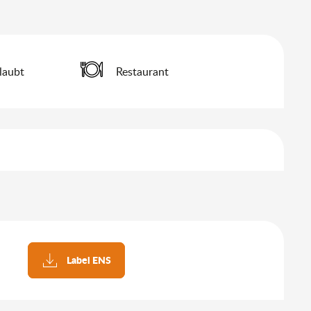
rlaubt
Restaurant
keiten
Label ENS