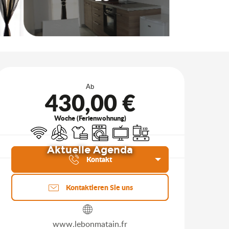
Öffnungszeiten & Kontakt
Ab
430,00 €
Woche (Ferienwohnung)
Wi-Fi
Klimaanlage
Bettwäsche und Laken
Waschmaschine
Fernsehen
Kochplatte
Aktuelle Agenda
Kontakt
Kontaktieren Sie uns
www.lebonmatain.fr