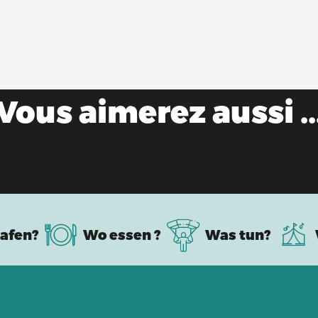
Vous aimerez aussi ..
Emblematische Produkte aus dem Ain
afen?
Wo essen ?
Was tun?