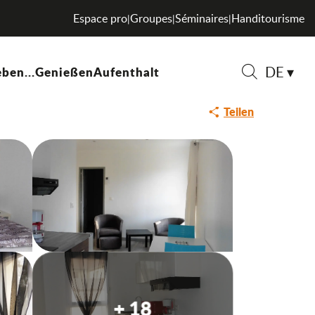
Espace pro
Groupes
Séminaires
Handitourisme
|
|
|
DE
ben...
Genießen
Aufenthalt
Suche
Teilen
+ 18