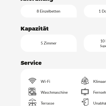
8 Einzelbetten
1 D
Kapazität
10 
5 Zimmer
Supe
Service
Wi-Fi
Klimaan
Waschmaschine
Fernse
Terrasse
Unabhä