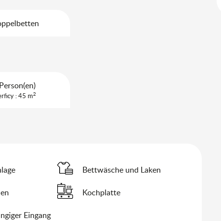
oppelbetten
Person(en)
2
rficy : 45 m
lage
Bettwäsche und Laken
hen
Kochplatte
ngiger Eingang