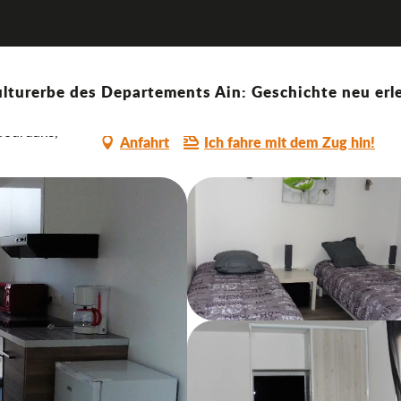
lturerbe des Departements Ain: Geschichte neu erle
Gourdans,
Anfahrt
Ich fahre mit dem Zug hin!