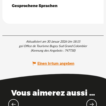
Gesprochene Sprachen
Gesprochene Sprachen
Aktualisiert am 30 Januar 2026 Um 18:15
gei Office de Tourisme Bugey Sud Grand Colombier
(Kennung des Angebots :
747730
)
Einen Irrtum angeben
Vous aimerez aussi ...
Industrielles Erbe & Know-how