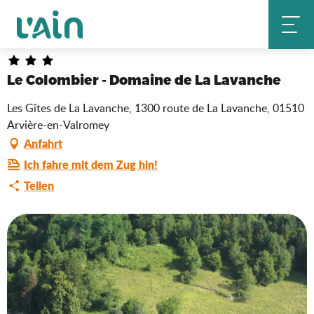
Aller
Le Colombier - Domaine de La Lavanche
Startseite
au
contenu
principal
Le Colombier - Domaine de La Lavanche
Les Gîtes de La Lavanche, 1300 route de La Lavanche, 01510
Arvière-en-Valromey
Anfahrt
Ich fahre mit dem Zug hin!
Teilen