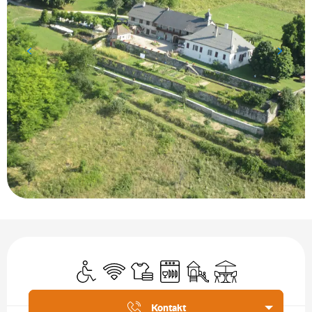
Öffnungszeiten & Kontaktdaten
Zugang für Behinderte
Wi-Fi
Bettwäsche und Laken
Geschirrspülmaschine
Spiele für Kinder / Spielpl
Terrasse
Aktuelle Agenda
Kontakt