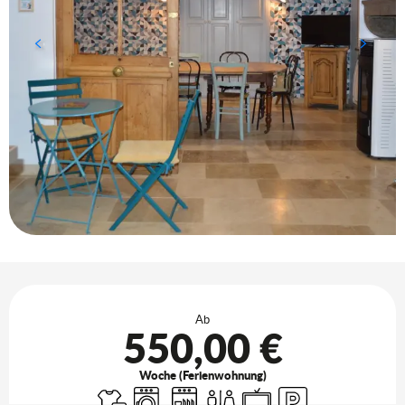
Öffnungszeiten & Kontaktdaten
Ab
550,00 €
Woche (Ferienwohnung)
Bettwäsche und Laken
Waschmaschine
Geschirrspülmaschine
Toiletten
Fernsehen
Parkplatz