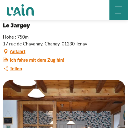
Aller
Le Jargoy
Startseite
au
contenu
principal
Le Jargoy
Höhe : 750m
17 rue de Chavanay, Chanay, 01230 Tenay
Anfahrt
Ich fahre mit dem Zug hin!
Teilen