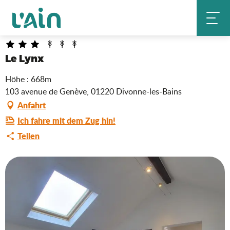
Aller
Le Lynx
Startseite
au
contenu
principal
Le Lynx
Höhe : 668m
103 avenue de Genève, 01220 Divonne-les-Bains
Anfahrt
Ich fahre mit dem Zug hin!
Teilen