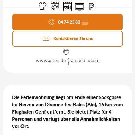
Bettwäsche und Laken
Waschmaschine
Geschirrspülmaschine
Fernsehen
Parkplatz
Aktuelle Agenda
04 74 23 82
▒▒
Kontaktieren Sie uns
www.gites-de-france-ain.com
Beschreibung
Die Ferienwohnung liegt am Ende einer Sackgasse 
im Herzen von Divonne-les-Bains (Ain), 16 km vom 
Flughafen Genf entfernt. Sie bietet Platz für 4 
Personen und verfügt über alle Annehmlichkeiten 
vor Ort.