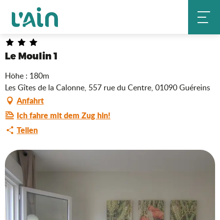
Aller
Le Moulin 1
Startseite
au
contenu
principal
Le Moulin 1
Höhe : 180m
Les Gîtes de la Calonne, 557 rue du Centre, 01090 Guéreins
Anfahrt
Ich fahre mit dem Zug hin!
Teilen