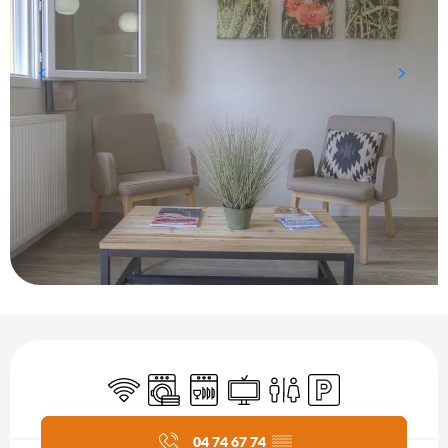
Öffnungszeiten & Kontaktdaten
Wi-Fi
Waschmaschine
Geschirrspülmaschine
Fernsehen
Toiletten
Parkplatz
Aktuelle Agenda
04 74 67 74
▒▒