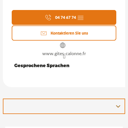
04 74 67 74
▒▒
Kontaktieren Sie uns
www.gites-calonne.fr
Gesprochene Sprachen
Gesprochene Sprachen