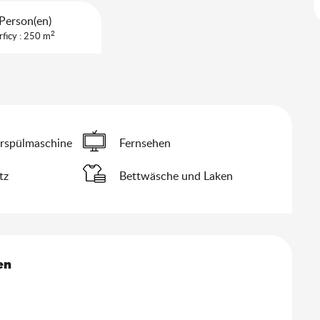
Person(en)
2
rficy : 250 m
rspülmaschine
Fernsehen
tz
Bettwäsche und Laken
keiten
en
en