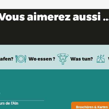
Vous aimerez aussi ..
apaden im Frühling, frische Luft und pure Na
afen?
Wo essen ?
Was tun?
s
rs de l'Ain
Broschüren & Karten