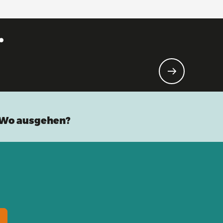
.
tur!
Wo ausgehen?