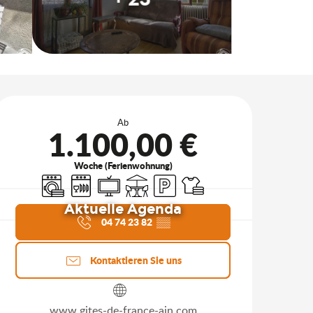
Öffnungszeiten & Kontakt
Ab
1.100,00 €
Woche (Ferienwohnung)
Waschmaschine
Geschirrspülmaschine
Fernsehen
Terrasse
Parkplatz
Bettwäsche und Laken
Aktuelle Agenda
04 74 23 82
▒▒
Kontaktieren Sie uns
www.gites-de-france-ain.com