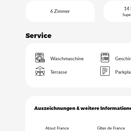
14 
6 Zimmer
Supe
Service
Waschmaschine
Geschir
Terrasse
Parkpla
Leistungensmöglich
Auszeichnungen & weitere Information
Auszeichnungen & weitere Information
Atout France
Gîtes de France