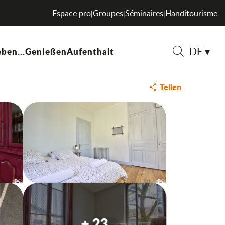
Espace pro
Groupes
Séminaires
Handitourisme
|
|
|
DE
ben...
Genießen
Aufenthalt
Suche
Teilen
+ 23