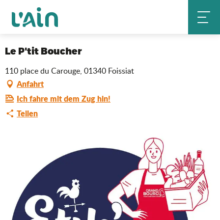
Aller
Le P'tit Boucher
Startseite
au
contenu
principal
Saveurs de l'Ain
Le P'tit Boucher
110 place du Carouge, 01340 Foissiat
Anfahrt
Ich fahre mit dem Zug hin!
Teilen