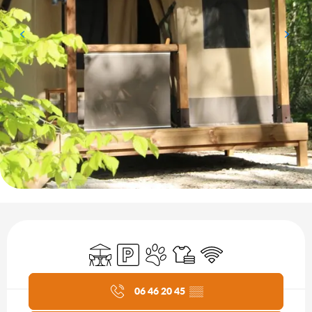
Öffnungszeiten & Kontaktdaten
Terrasse
Parkplatz
Tiere erlaubt
Bettwäsche und Laken
Wi-Fi
Aktuelle Agenda
06 46 20 45
▒▒