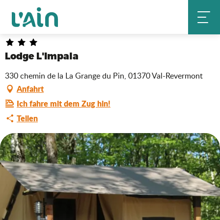
Aller
Lodge L'Impala
Startseite
au
contenu
principal
Lodge L'Impala
330 chemin de la La Grange du Pin, 01370 Val-Revermont
Anfahrt
Ich fahre mit dem Zug hin!
Teilen