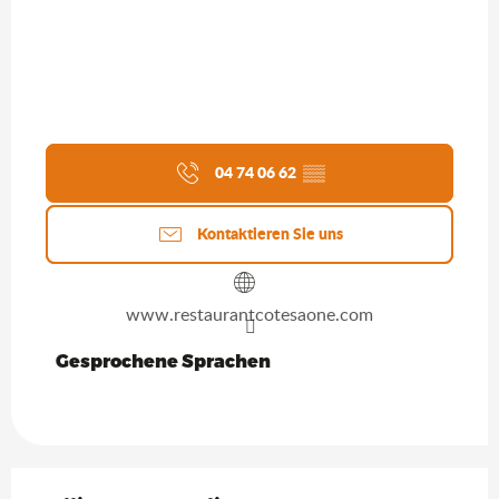
04 74 06 62
▒▒
Kontaktieren Sie uns
www.restaurantcotesaone.com
Gesprochene Sprachen
Gesprochene Sprachen