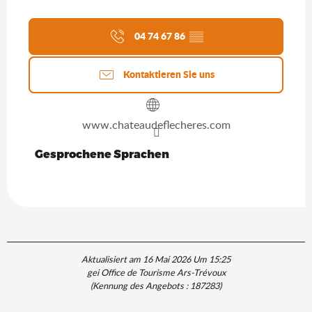
04 74 67 86
▒▒
Kontaktieren Sie uns
www.chateaudeflecheres.com
Gesprochene Sprachen
Gesprochene Sprachen
Aktualisiert am 16 Mai 2026 Um 15:25
gei Office de Tourisme Ars-Trévoux
(Kennung des Angebots :
187283
)