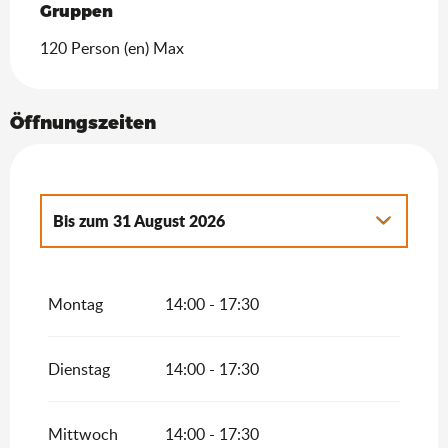
Gruppen
Gruppen
120 Person (en) Max
Öffnungszeiten
Bis zum
31 August 2026
vom
4 April 2026
bis zum
30 Juni 2026
Montag
14:00 - 17:30
vom
1 September 2026
bis zum
11
November 2026
Dienstag
14:00 - 17:30
Mittwoch
14:00 - 17:30