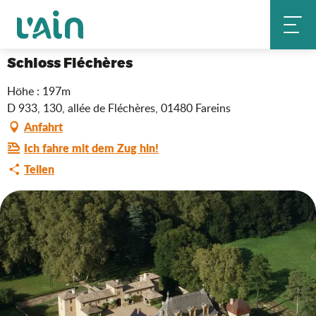
Aller
Schloss Fléchères
Startseite
au
contenu
principal
Schloss Fléchères
Höhe : 197m
D 933, 130, allée de Fléchères, 01480 Fareins
Anfahrt
Ich fahre mit dem Zug hin!
Teilen