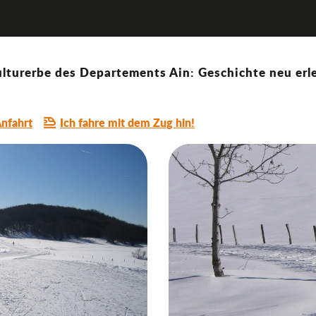
ord
'Hotonnes - Plateau de Retord
lturerbe des Departements Ain: Geschichte neu erle
nfahrt
Ich fahre mit dem Zug hin!