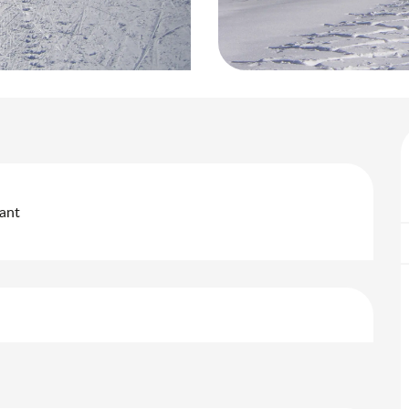
ant
keiten