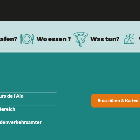
Die Top-Liste der natürlichen Reichtümer
afen?
Wo essen ?
Was tun?
s
rs de l'Ain
Broschüren & Karten
Bereich
denverkehrsämter