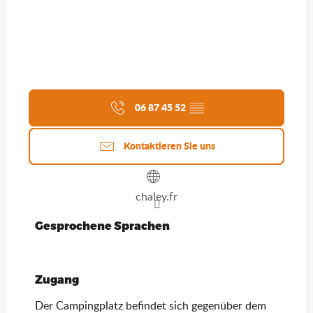
06 87 45 52
▒▒
Kontaktieren Sie uns
chaley.fr
Gesprochene Sprachen
Gesprochene Sprachen
Zugang
Zugang
Der Campingplatz befindet sich gegenüber dem