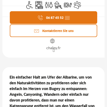
Zugang für Behinderte
Waschmaschine
Toiletten
Spiele für Kinder / Spielplatz
Elektrische Anschlüsse
Tiere erlaubt
Aktuelle Agenda
06 87 45 52
▒▒
Kontaktieren Sie uns
chaley.fr
Beschreibung
Ein einfacher Halt am Ufer der Albarine, um von 
den Naturaktivitäten zu profitieren oder sich 
einfach im Herzen von Bugey zu entspannen: 
Angeln, Canyoning, Wandern oder einfach nur 
davon profitieren, dass man nur einen 
Katzensprung entfernt ist, um den Wasserfall von 