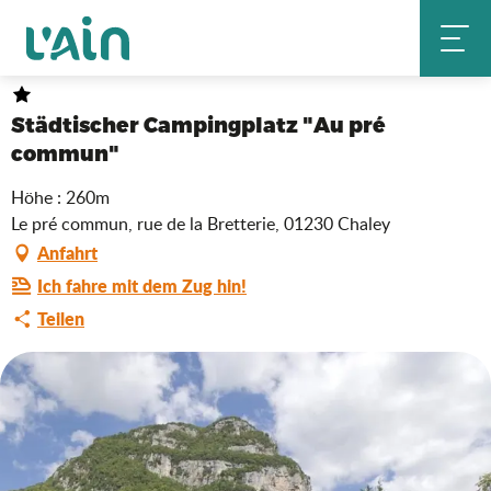
Aller
Städtischer Campingplatz "Au pré commun"
Startseite
au
contenu
principal
Städtischer Campingplatz "Au pré
commun"
Höhe : 260m
Le pré commun, rue de la Bretterie, 01230 Chaley
Anfahrt
Ich fahre mit dem Zug hin!
Teilen