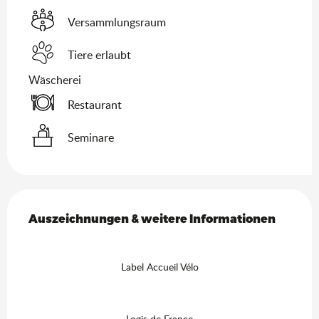
Versammlungsraum
Tiere erlaubt
Wäscherei
Restaurant
Seminare
Leistungensmöglichkeiten
Auszeichnungen & weitere Informationen
Auszeichnungen & weitere Informationen
Label Accueil Vélo
Logis de France