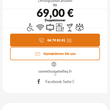
Öffnungszeiten ansehen
Ab
69,00 €
Doppelzimmer
Zugang für Behinderte
Wi-Fi
Fernsehen
Aufzug
Bar / Getränkestand
Versammlungsraum
Aktuelle Agenda
04 79 81 01
▒▒
Kontaktieren Sie uns
sweethomebelley.fr
Facebook Seite
Beschreibung