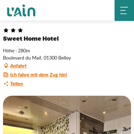
Aller
Sweet Home Hotel
Startseite
au
contenu
principal
Sweet Home Hotel
Höhe : 280m
Boulevard du Mail, 01300 Belley
Anfahrt
Ich fahre mit dem Zug hin!
Teilen