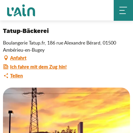
Aller
Tatup-Bäckerei
Startseite
au
contenu
principal
Saveurs de l'Ain
Tatup-Bäckerei
Boulangerie Tatup.fr, 186 rue Alexandre Bérard, 01500
Ambérieu-en-Bugey
Anfahrt
Ich fahre mit dem Zug hin!
Teilen