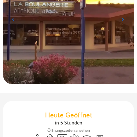
Öffnungszeiten & Kontaktdaten
Heute Geöffnet
in 5 Stunden
Öffnungszeiten ansehen
Zugang für Behinderte
Klimaanlage
Parkplatz
Tiere erlaubt
Wi-Fi
Lieferung