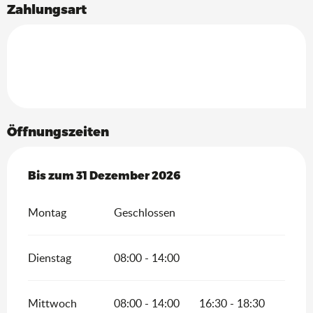
Zahlungsart
Öffnungszeiten
vom
Bis zum
2 Januar 2026
31 Dezember 2026
bis zum
31 Dezember 2026
Montag
Geschlossen
Dienstag
08:00 - 14:00
Mittwoch
08:00 - 14:00
16:30 - 18:30