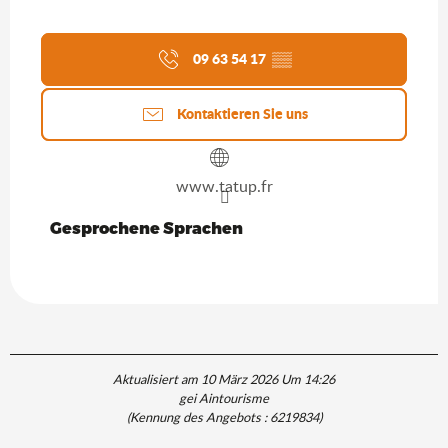
09 63 54 17
▒▒
Kontaktieren Sie uns
www.tatup.fr
Gesprochene Sprachen
Gesprochene Sprachen
Aktualisiert am 10 März 2026 Um 14:26
gei Aintourisme
(Kennung des Angebots :
6219834
)