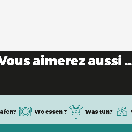
Vous aimerez aussi ..
Paradies für Rennradfahrer
afen?
Wo essen ?
Was tun?