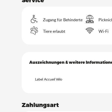
Zugang für Behinderte
Picknic
Tiere erlaubt
Wi-Fi
Leistungensmöglich
Auszeichnungen & weitere Information
Auszeichnungen & weitere Information
Label Accueil Vélo
Zahlungsart