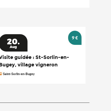
9
€
20.
Aug
Visite guidée : St-Sorlin-en-
Bugey, village vigneron
Saint-Sorlin-en-Bugey