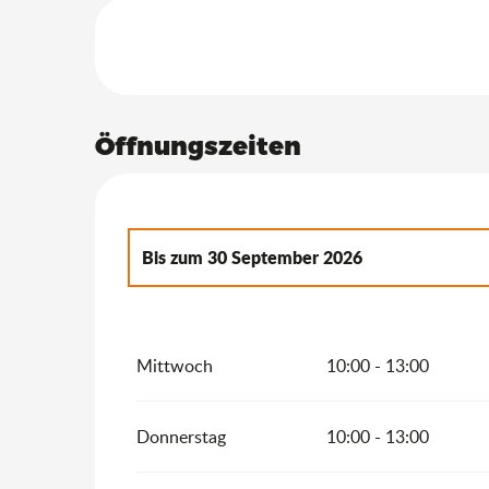
Öffnungszeiten
Bis zum
30 September 2026
vom
22 April 2026
bis zum
30 Juni 2026
Mittwoch
10:00 - 13:00
vom
1 Oktober 2026
bis zum
31 Oktober 2
vom
1 Dezember 2026
bis zum
20 Dezembe
Donnerstag
10:00 - 13:00