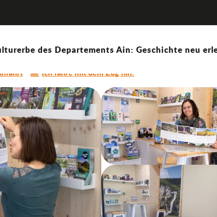
o - St-Sorlin/ Lagnieu
lturerbe des Departements Ain: Geschichte neu erle
nfahrt
Ich fahre mit dem Zug hin!