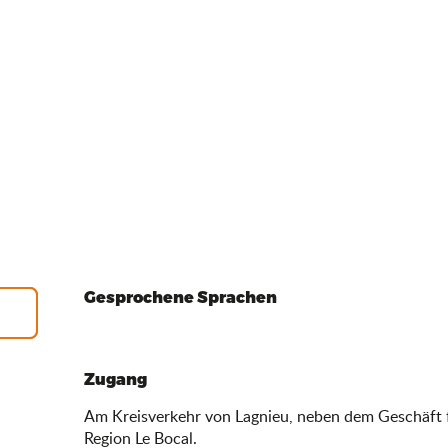
Gesprochene Sprachen
Gesprochene Sprachen
Zugang
Zugang
Am Kreisverkehr von Lagnieu, neben dem Geschäft f
Region Le Bocal.