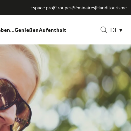
Espace pro
Groupes
Séminaires
Handitourisme
|
|
|
DE
ben...
Genießen
Aufenthalt
Suche