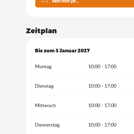
dans mon jar...
Zeitplan
vom
Bis zum
4 Juni 2026
3 Januar 2027
bis zum
3 Januar 2027
Montag
10:00 - 17:00
Dienstag
10:00 - 17:00
Mittwoch
10:00 - 17:00
Donnerstag
10:00 - 17:00