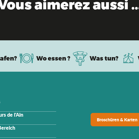
Vous aimerez aussi ..
Orte der Erinnerung
afen?
Wo essen ?
Was tun?
s
rs de l'Ain
Broschüren & Karten
Bereich