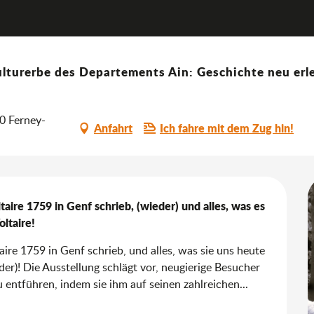
Ausstellung Ich bin in meinen Garten hinabgestiegen...Schicksa
euheiten
lturerbe des Departements Ain: Geschichte neu erle
einen Garten hinabgestiegen...
10 Ferney-
Anfahrt
Ich fahre mit dem Zug hin!
ire 1759 in Genf schrieb, (wieder) und alles, was es 
ltaire!
ire 1759 in Genf schrieb, und alles, was sie uns heute 
er)! Die Ausstellung schlägt vor, neugierige Besucher 
entführen, indem sie ihm auf seinen zahlreichen...