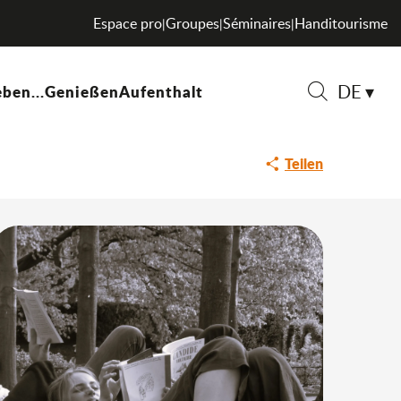
le von Candide
Espace pro
Groupes
Séminaires
Handitourisme
|
|
|
DE
ben...
Genießen
Aufenthalt
Schicksale von Candide
Suche
Teilen