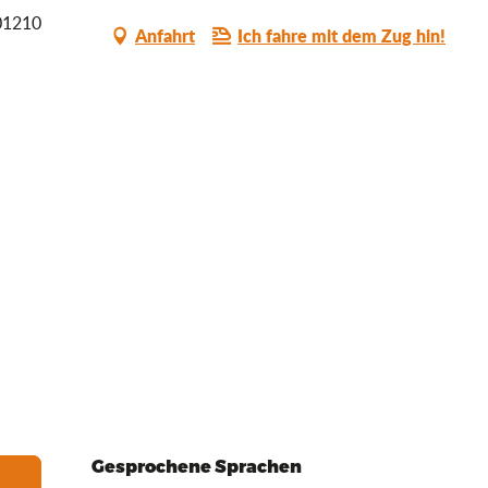
 01210
Anfahrt
Ich fahre mit dem Zug hin!
Gesprochene Sprachen
Gesprochene Sprachen