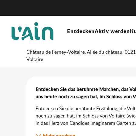
Aller
Startseite
Aufenthalt
Wo ausgehen?
Agenda & N
au
contenu
principal
4. juni > 3. januar
Entdecken
Aktiv werden
Ku
Ausstellung Ich bin in m
Château de Ferney-Voltaire, Allée du château, 012
Voltaire
Beschreibung
Entdecken Sie das berühmte Märchen, das Volta
uns heute noch zu sagen hat, im Schloss von Vo
Entdecken Sie die berühmte Erzählung, die Volta
noch zu sagen hat, im Schloss von Voltaire (wied
in das Herz von Candides imaginärem Garten zu 
Mehr anzeigen