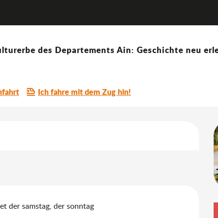
Course de côte moto – Championnat de France de la Montagn
euheiten
hampionnat de France de la Mon
lturerbe des Departements Ain: Geschichte neu erle
fahrt
Ich fahre mit dem Zug hin!
keiten
et der samstag, der sonntag