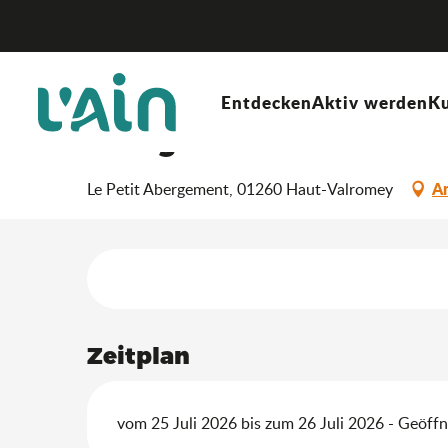
Aller
Startseite
Aufenthalt
Wo ausgehen?
Agenda & N
au
contenu
principal
Course de côte moto – C
Entdecken
Aktiv werden
Ku
Abergement
An
Le Petit Abergement, 01260 Haut-Valromey
Leistungensmöglich
Zeitplan
vom 25 Juli 2026 bis zum 26 Juli 2026 - Geöffn