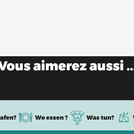
Vous aimerez aussi ..
Mountainbike & Gravel
afen?
Wo essen ?
Was tun?