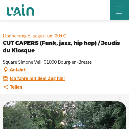
Aller
Startseite
Aufenthalt
Wo ausgehen?
au
Agenda & Neuheiten
contenu
CUT CAPERS (Funk, jazz, hip hop) / Jeudis du Kiosque
principal
Donnerstag 6. august um 20:00
CUT CAPERS (Funk, jazz, hip hop) / Jeudis
du Kiosque
Square Simone Veil, 01000 Bourg-en-Bresse
Anfahrt
Ich fahre mit dem Zug hin!
Teilen