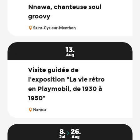
Nnawa, chanteuse soul
groovy
Saint-Cyr-sur-Menthon
13.
Aug
Visite guidée de
l'exposition "La vie rétro
en Playmobil, de 1930 à
1950"
Nantua
8.
26.
Jul
Aug