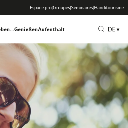
Espace pro
Groupes
Séminaires
Handitourisme
|
|
|
DE
ben...
Genießen
Aufenthalt
Suche