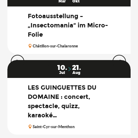
Mär
Okt
Fotoausstellung –
„Insectomania“ im Micro-
Folie
Châtillon-sur-Chalaronne
10.
21.
Jul
Aug
LES GUINGUETTES DU
DOMAINE : concert,
spectacle, quizz,
karaoké…
Saint-Cyr-sur-Menthon