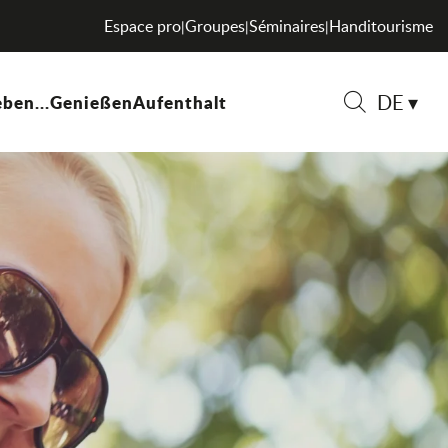
Espace pro
Groupes
Séminaires
Handitourisme
|
|
|
DE
ben...
Genießen
Aufenthalt
Suche