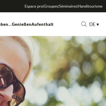
Espace pro
Groupes
Séminaires
Handitourisme
|
|
|
DE
ben...
Genießen
Aufenthalt
Suche