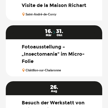
Visite de la Maison Richart
Saint-André-de-Corcy
16.
31.
Mär
Okt
Fotoausstellung –
„Insectomania“ im Micro-
Folie
Châtillon-sur-Chalaronne
26.
Aug
Besuch der Werkstatt von