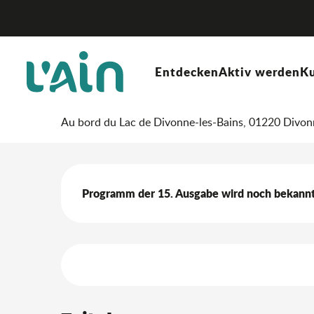
Aller
Startseite
Aufenthalt
Wo ausgehen?
Agenda & N
au
contenu
principal
3. oktober > 4. oktober
Entdecken
Aktiv werden
Ku
Gourmandiv' 15. Ausgab
Au bord du Lac de Divonne-les-Bains, 01220 Divon
Beschreibung
Programm der 15. Ausgabe wird noch bekann
Leistungensmöglich