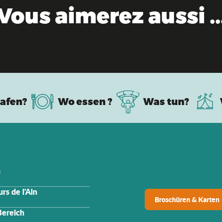
Vous aimerez aussi ..
Wanderung & Spaziergang
afen?
Wo essen ?
Was tun?
s
rs de l'Ain
Broschüren & Karten
Bereich