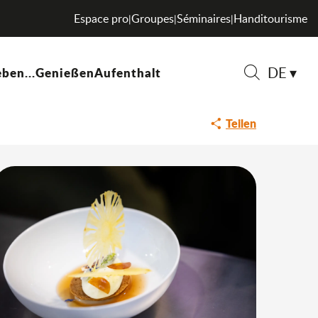
Espace pro
Groupes
Séminaires
Handitourisme
|
|
|
DE
ben...
Genießen
Aufenthalt
Suche
Teilen