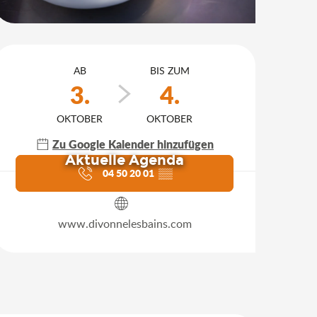
Öffnungszeiten & Kontakt
AB
BIS ZUM
3.
4.
OKTOBER
OKTOBER
Zu Google Kalender hinzufügen
Aktuelle Agenda
04 50 20 01
▒▒
www.divonnelesbains.com