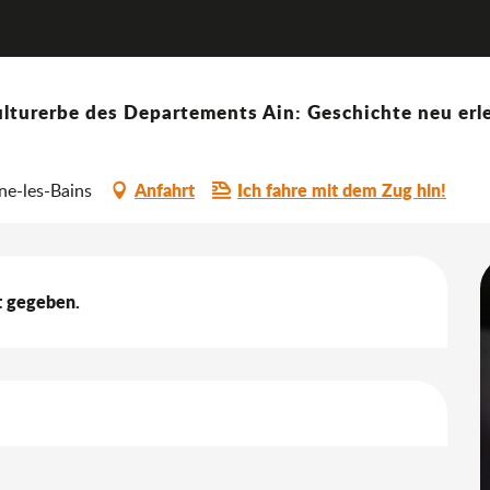
Gourmandiv' 15. Ausgabe
euheiten
lturerbe des Departements Ain: Geschichte neu erle
e
Anfahrt
Ich fahre mit dem Zug hin!
ne-les-Bains
t gegeben.
keiten