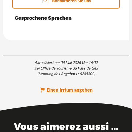
Kontaktieren Sie uns
Gesprochene Sprachen
Gesprochene Sprachen
Aktualisiert am 05 Mai 2026 Um 16:02
gei Office de Tourisme du Pays de Gex
(Kennung des Angebots :
6265302
)
Einen Irrtum angeben
Vous aimerez aussi ...
Das Departement Ain, zwischen