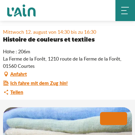
Aller
Startseite
Aufenthalt
Wo ausgehen?
au
Histoire de couleurs et textiles
Agenda & Neuheiten
contenu
principal
Mittwoch 12. august von 14:30 bis zu 16:30
Histoire de couleurs et textiles
Höhe : 206m
La Ferme de la Forêt, 1210 route de la Ferme de la Forêt,
01560 Courtes
Anfahrt
Ich fahre mit dem Zug hin!
Teilen
+1 Foto