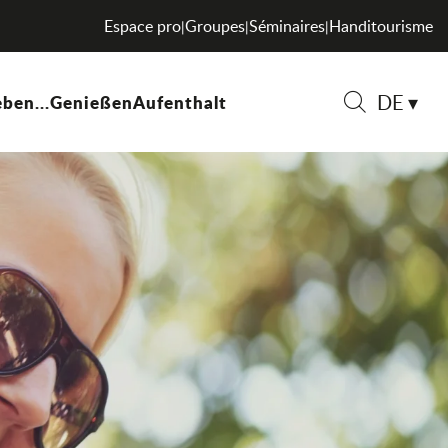
Espace pro
Groupes
Séminaires
Handitourisme
|
|
|
DE
ben...
Genießen
Aufenthalt
Suche