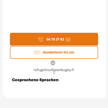
06 70 37 82
▒▒
Kontaktieren Sie uns
refugeinsoliteenbugey.fr
Gesprochene Sprachen
Gesprochene Sprachen