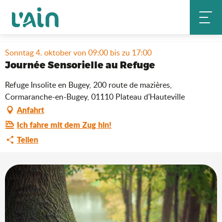
Aller
Startseite
Aufenthalt
Wo ausgehen?
au
Journée Sensorielle au Refuge
Agenda & Neuheiten
contenu
principal
Sonntag 4. oktober von 09:00 bis zu 17:00
Journée Sensorielle au Refuge
Refuge Insolite en Bugey, 200 route de mazières,
Cormaranche-en-Bugey, 01110 Plateau d'Hauteville
Anfahrt
Ich fahre mit dem Zug hin!
Teilen