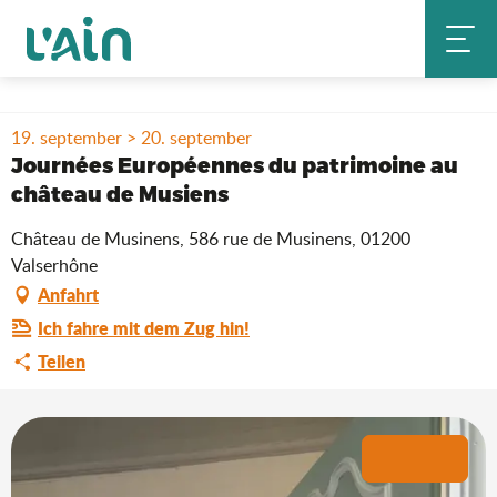
Aller
Startseite
Aufenthalt
Wo ausgehen?
au
Agenda & Neuheiten
contenu
Journées Européennes du patrimoine au château de Musiens
principal
19. september > 20. september
Journées Européennes du patrimoine au
château de Musiens
Château de Musinens, 586 rue de Musinens, 01200
Valserhône
Anfahrt
Ich fahre mit dem Zug hin!
Teilen
+2 Fotos