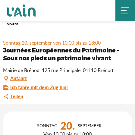
Aller
Startseite
Aufenthalt
Wo ausgehen?
au
Agenda & Neuheiten
contenu
Journées Européennes du Patrimoine - Sous nos pieds un patrimoine
vivant
principal
Sonntag 20. september von 10:00 bis zu 18:00
Journées Européennes du Patrimoine -
Sous nos pieds un patrimoine vivant
Mairie de Brénod, 125 rue Principale, 01110 Brénod
Anfahrt
Ich fahre mit dem Zug hin!
Teilen
Öffnungszeiten & Kontaktdaten
20.
SONNTAG
SEPTEMBER
Von 10:00 bis zu 18:00