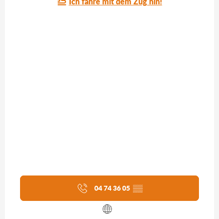
Ich fahre mit dem Zug hin!
04 74 36 05
▒▒