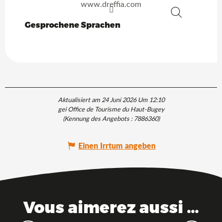
www.dreffia.com
Suche
Gesprochene Sprachen
Gesprochene Sprachen
Aktualisiert am 24 Juni 2026 Um 12:10
gei Office de Tourisme du Haut-Bugey
(Kennung des Angebots :
7886360
)
Einen Irrtum angeben
Vous aimerez aussi ...
10 Gründe, warum Sie nicht