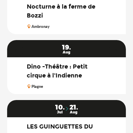
Nocturne à la ferme de
Bozzi
Ambronay
19.
Aug
Dino -Théâtre : Petit
cirque à l'Indienne
Plagne
10.
21.
Jul
Aug
LES GUINGUETTES DU