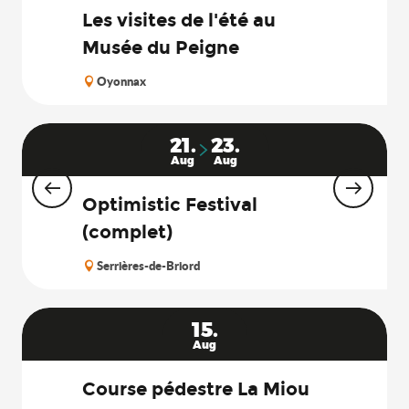
Les visites de l'été au
Musée du Peigne
Oyonnax
21.
23.
Aug
Aug
Optimistic Festival
(complet)
Serrières-de-Briord
15.
Aug
Course pédestre La Miou