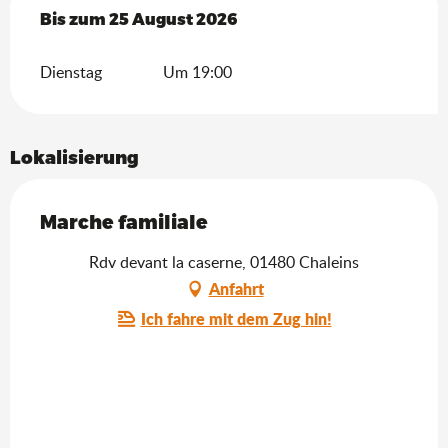
vom
Bis zum
2 Juni 2026
25 August 2026
bis zum
25 August 2026
Dienstag
Um 19:00
Lokalisierung
Marche familiale
Rdv devant la caserne, 01480 Chaleins
Anfahrt
Ich fahre mit dem Zug hin!