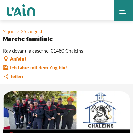
Aller
Startseite
Aufenthalt
Wo ausgehen?
au
Marche familiale
Agenda & Neuheiten
contenu
principal
2. juni > 25. august
Marche familiale
Rdv devant la caserne, 01480 Chaleins
Anfahrt
Ich fahre mit dem Zug hin!
Teilen