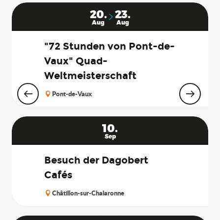
20.
23.
Aug
Aug
"72 Stunden von Pont-de-
Vaux" Quad-
Weltmeisterschaft
Pont-de-Vaux
10.
Sep
Besuch der Dagobert
Cafés
Châtillon-sur-Chalaronne