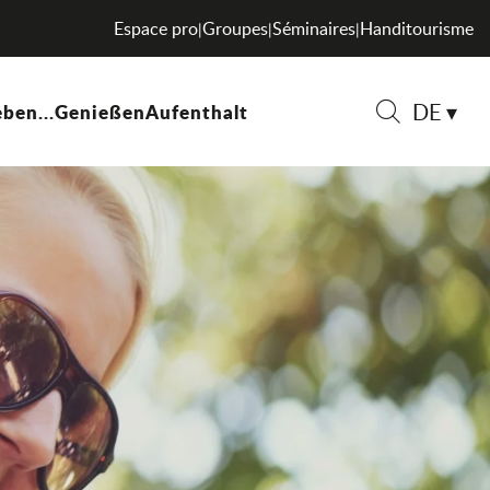
Espace pro
Groupes
Séminaires
Handitourisme
|
|
|
DE
ben...
Genießen
Aufenthalt
Suche