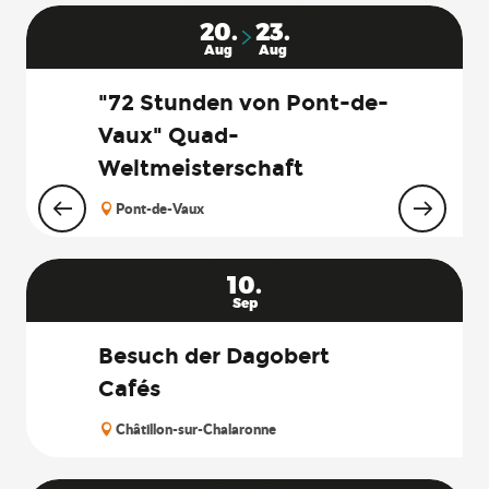
20.
23.
Aug
Aug
"72 Stunden von Pont-de-
Vaux" Quad-
Weltmeisterschaft
Pont-de-Vaux
10.
Sep
Besuch der Dagobert
Cafés
Châtillon-sur-Chalaronne