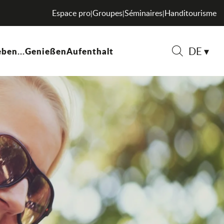
Espace pro
Groupes
Séminaires
Handitourisme
|
|
|
DE
ben...
Genießen
Aufenthalt
Suche